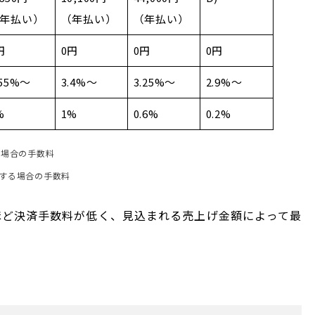
年払い）
（年払い）
（年払い）
円
0円
0円
0円
.55%～
3.4%～
3.25%～
2.9%～
%
1%
0.6%
0.2%
る場合の手数料
用する場合の手数料
ほど決済手数料が低く、見込まれる売上げ金額によって最